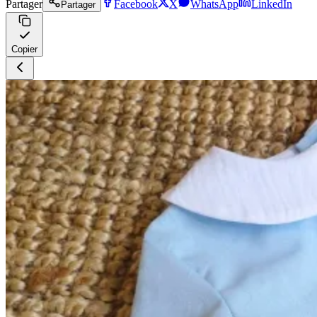
Partager
Facebook
X
WhatsApp
LinkedIn
Partager
Copier