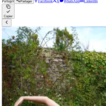
Partager
Facebook
X
WhatsApp
LinkedIn
Partager
Copier