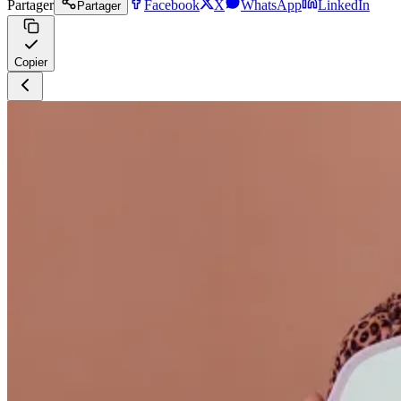
Partager
Facebook
X
WhatsApp
LinkedIn
Partager
Copier