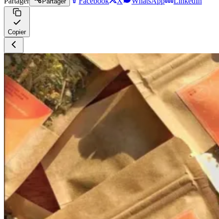
Partager
Facebook
X
WhatsApp
LinkedIn
Partager
Copier